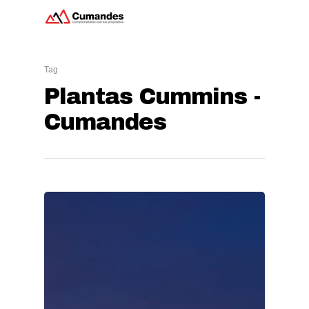
Tag
Hit enter to search or ESC to close
Plantas Cummins -
Cumandes