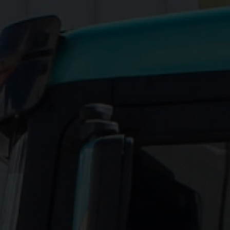
Hit enter to search or ESC to close