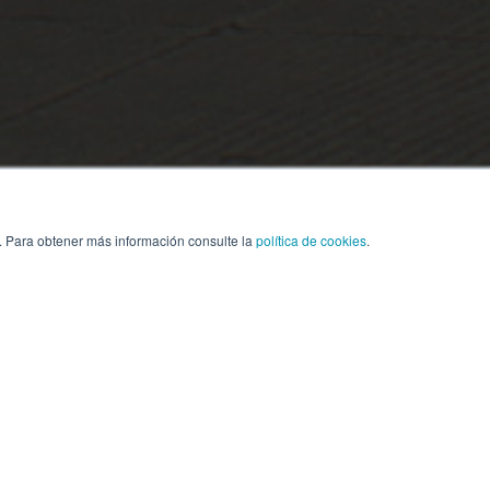
. Para obtener más información consulte la
política de cookies
.
o ya llegó, y viene cargado de innovación y compromiso
u flota.