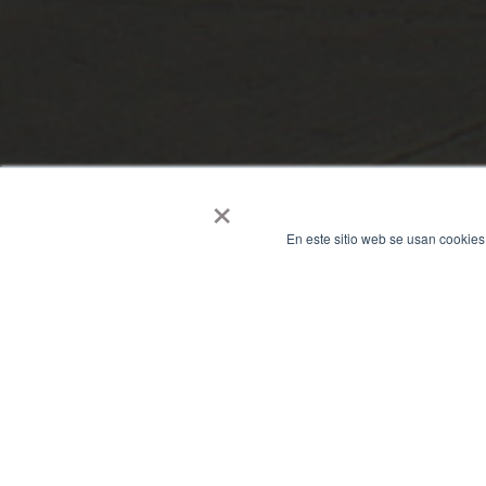
×
En este sitio web se usan cookies
En Cummins de los Andes, el futur
garantizar el cuidado integral de t