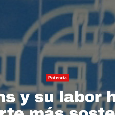
Potencia
 y su labor 
rte más soste