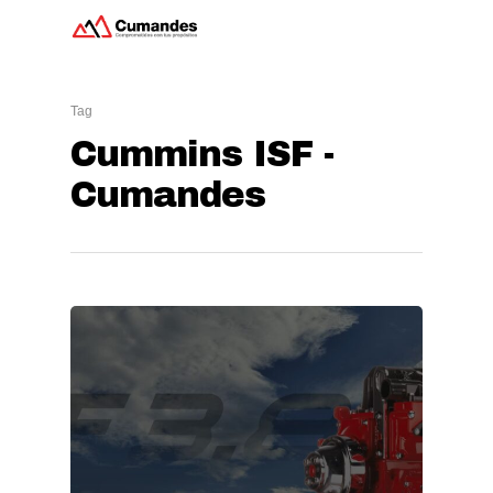
Tag
Hit enter to search or ESC to close
Cummins ISF -
Cumandes