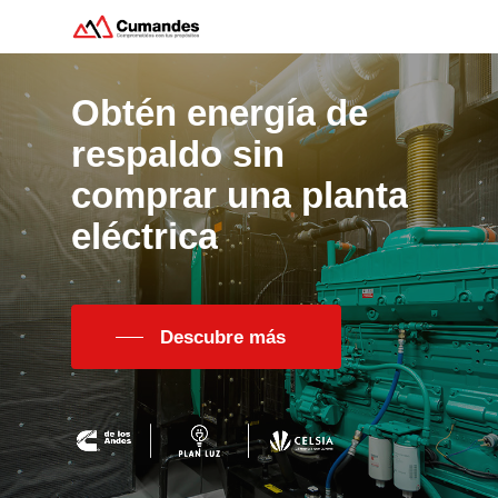
Obtén
energía
de
Hit enter to search or ESC to close
respaldo
sin
comprar
una
planta
eléctrica
Descubre más